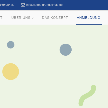
 169 084 87
info@logos-grundschule.de
RT
ÜBER UNS
DAS KONZEPT
ANMELDUNG