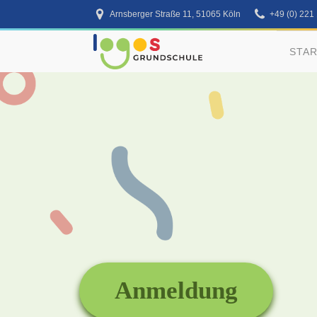
Arnsberger Straße 11, 51065 Köln
+49 (0) 221
STA
Anmeldung