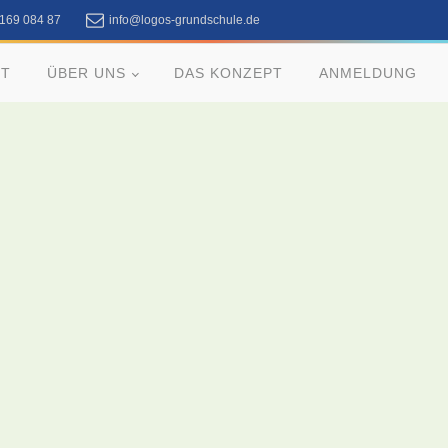
 169 084 87
info@logos-grundschule.de
RT
ÜBER UNS
DAS KONZEPT
ANMELDUNG