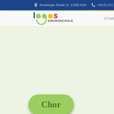
Arnsberger Straße 11, 51065 Köln
+49 (0) 221
STA
Chor