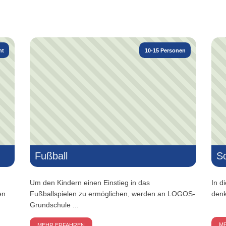
ht
10-15 Personen
Fußball
S
Um den Kindern einen Einstieg in das
In d
en
Fußballspielen zu ermöglichen, werden an LOGOS-
denk
Grundschule ...
M
MEHR ERFAHREN